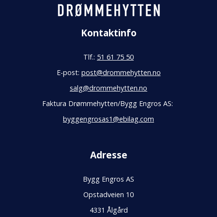
Kontaktinfo
Tlf.:
51 61 75 50
E-post:
post@drommehytten.no
salg@drommehytten.no
Faktura Drømmehytten/Bygg Engros AS:
byggengrosas1@ebilag.com
Adresse
Bygg Engros AS
Opstadveien 10
4331 Ålgård