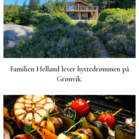
Familien Helland lever hyttedrømmen på
Grønvik.