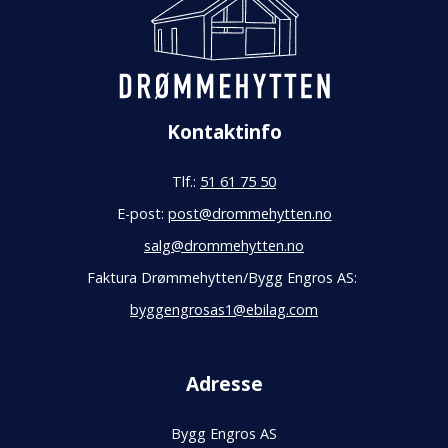
Kontaktinfo
Tlf.:
51 61 75 50
E-post:
post@drommehytten.no
salg@drommehytten.no
Faktura Drømmehytten/Bygg Engros AS:
byggengrosas1@ebilag.com
Adresse
Bygg Engros AS