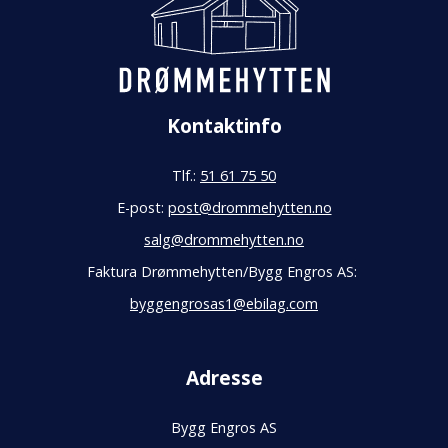
Kontaktinfo
Tlf.:
51 61 75 50
E-post:
post@drommehytten.no
salg@drommehytten.no
Faktura Drømmehytten/Bygg Engros AS:
byggengrosas1@ebilag.com
Adresse
Bygg Engros AS